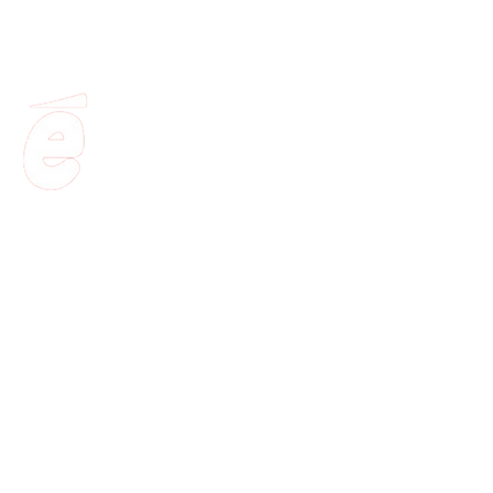
Perrone s.r.l. - Via Luigi Perrone n.1 , 87040 Altilia (CS) - Codice Fi
Cosenza n. 01864680796 - R.E.A. CS-141398 - Capitale Sociale